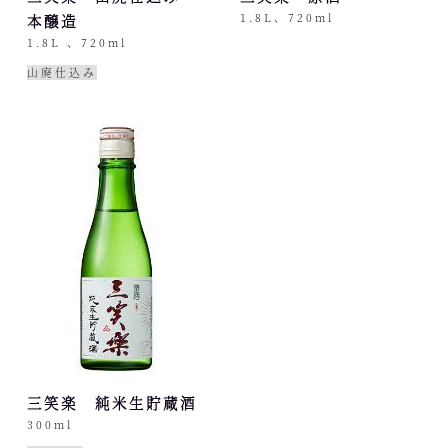
本醸造
1.8L、720ml
1.8L 、720ml
山廃仕込み
三笑楽 純米生貯蔵酒
300ml