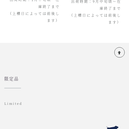
出荷時期：9月中旬頃〜在
庫終了まで
庫終了まで
（上槽日によっては前後し
（上槽日によっては前後し
ます）
ます）
限定品
Limited