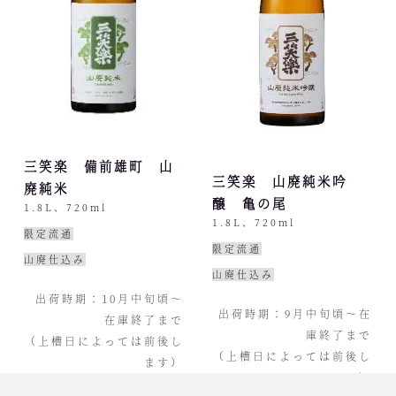
三笑楽 備前雄町 山
三笑楽 山廃純米吟
廃純米
醸 亀の尾
1.8L、720ml
1.8L、720ml
限定流通
限定流通
山廃仕込み
山廃仕込み
出荷時期：10月中旬頃〜
出荷時期：9月中旬頃〜在
在庫終了まで
庫終了まで
（上槽日によっては前後し
（上槽日によっては前後し
ます）
ます）