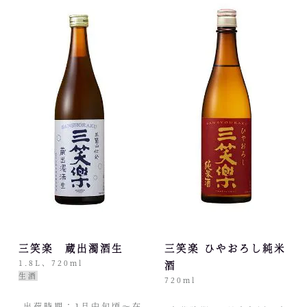
三笑楽 蔵出濁酒生
三笑楽 ひやおろし純米
1.8L、720ml
酒
生酒
720ml
出荷時期：1月中旬頃〜在