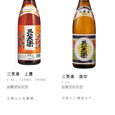
三笑楽 上撰
三笑楽 酉印
1.8L、720ml、300ml
1.8L
山廃ブレンド
山廃ブレンド
冷酒から燗酒まで。
五箇山の定番酒。