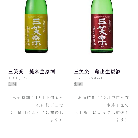
三笑楽 純米生原酒
三笑楽 蔵出生原酒
1.8L、720ml
1.8L、720ml
生酒
生酒
出荷時期：12月下旬頃〜
出荷時期：12月中旬〜在
在庫終了まで
庫終了まで
（上槽日によっては前後し
（上槽日によっては前後し
ます）
ます）